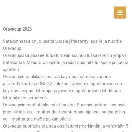
Skip
to
content
Oravacup 2026
Satakunnassa on jo useita vuosia järjestetty lapsille ja nuorille
Oravacup.
Oravacupissa pääsee tutustumaan suunnistuskavereihin ympäri
Satakuntaa. Maasto on valittu ja radat suunniteltu lapsia ja nuoria
ajatellen.
Oravacupin osakilpailuissa on käytössä samana vuonna
päivitetty kartta ja ONLINE-tulokset. Joissain tapahtumissa on
käytössä vapaat lähtöajat ja joissain tapahtumissa lähdetään
lähtöaikojen perusteella.
Oravacupiin osallistuaksesi et tarvitse Suunnistusliiton lisenssiä,
joten riittää, kun ilmoittaudut tapahtumaan ajoissa, parisarjoihin
voi ilmoittautua myös paikan päällä.
Oravacup-suorituksista saa osallistumismerkinnän ja vähintään 5