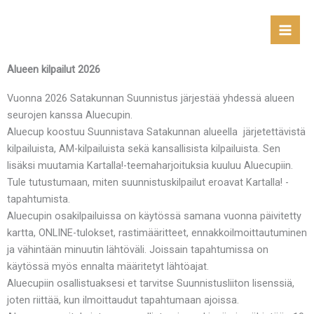
Skip
to
content
Alueen kilpailut 2026
Vuonna 2026 Satakunnan Suunnistus järjestää yhdessä alueen
seurojen kanssa Aluecupin.
Aluecup koostuu Suunnistava Satakunnan alueella järjetettävistä
kilpailuista, AM-kilpailuista sekä kansallisista kilpailuista. Sen
lisäksi muutamia Kartalla!-teemaharjoituksia kuuluu Aluecupiin.
Tule tutustumaan, miten suunnistuskilpailut eroavat Kartalla! -
tapahtumista.
Aluecupin osakilpailuissa on käytössä samana vuonna päivitetty
kartta, ONLINE-tulokset, rastimääritteet, ennakkoilmoittautuminen
ja vähintään minuutin lähtöväli. Joissain tapahtumissa on
käytössä myös ennalta määritetyt lähtöajat.
Aluecupiin osallistuaksesi et tarvitse Suunnistusliiton lisenssiä,
joten riittää, kun ilmoittaudut tapahtumaan ajoissa.