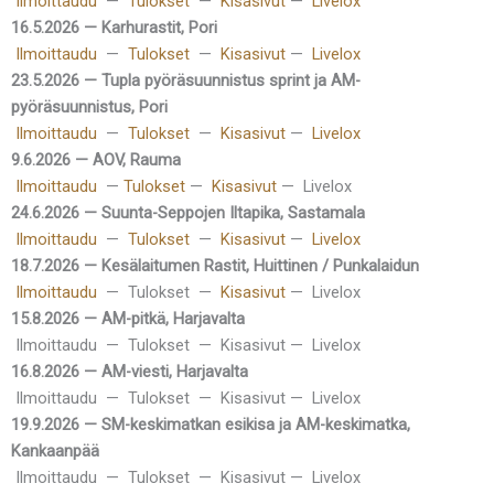
Ilmoittaudu
—
Tulokset
—
Kisasivut
—
Livelox
16.5.2026 — Karhurastit, Pori
Ilmoittaudu
—
Tulokset
—
Kisasivut
—
Livelox
23.5.2026 — Tupla pyöräsuunnistus sprint ja AM-
pyöräsuunnistus, Pori
Ilmoittaudu
—
Tulokset
—
Kisasivut
—
Livelox
9.6.2026 — AOV, Rauma
Ilmoittaudu
—
Tulokset
—
Kisasivut
— Livelox
24.6.2026 — Suunta-Seppojen Iltapika, Sastamala
Ilmoittaudu
—
Tulokset
—
Kisasivut
—
Livelox
18.7.2026 — Kesälaitumen Rastit, Huittinen / Punkalaidun
Ilmoittaudu
— Tulokset —
Kisasivut
— Livelox
15.8.2026 — AM-pitkä, Harjavalta
Ilmoittaudu — Tulokset — Kisasivut — Livelox
16.8.2026 — AM-viesti, Harjavalta
Ilmoittaudu — Tulokset — Kisasivut — Livelox
19.9.2026 — SM-keskimatkan esikisa ja AM-keskimatka,
Kankaanpää
Ilmoittaudu — Tulokset — Kisasivut — Livelox