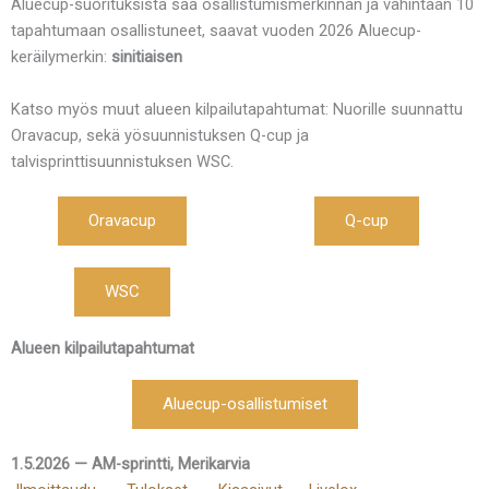
Aluecup-suorituksista saa osallistumismerkinnän ja vähintään 10
tapahtumaan osallistuneet, saavat vuoden 2026 Aluecup-
keräilymerkin:
sinitiaisen
Katso myös muut alueen kilpailutapahtumat: Nuorille suunnattu
Oravacup, sekä yösuunnistuksen Q-cup ja
talvisprinttisuunnistuksen WSC.
Oravacup
Q-cup
WSC
Alueen kilpailutapahtumat
Aluecup-osallistumiset
1.5.2026 — AM-sprintti, Merikarvia