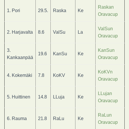
Raskan
1. Pori
29.5.
Raska
Ke
Oravacup
ValSun
2. Harjavalta
8.6
ValSu
La
Oravacup
3.
KanSun
19.6
KanSu
Ke
Kankaanpää
Oravacup
KoKVn
4. Kokemäki
7.8
KoKV
Ke
Oravacup
LLujan
5. Huittinen
14.8
LLuja
Ke
Oravacup
RaLun
6. Rauma
21.8
RaLu
Ke
Oravacup