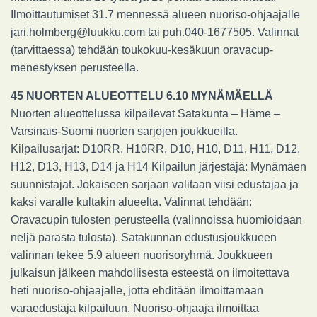
Ilmoittautumiset 31.7 mennessä alueen nuoriso-ohjaajalle
jari.holmberg@luukku.com tai puh.040-1677505. Valinnat
(tarvittaessa) tehdään toukokuu-kesäkuun oravacup-
menestyksen perusteella.
45 NUORTEN ALUEOTTELU 6.10 MYNÄMÄELLÄ
Nuorten alueottelussa kilpailevat Satakunta – Häme –
Varsinais-Suomi nuorten sarjojen joukkueilla.
Kilpailusarjat: D10RR, H10RR, D10, H10, D11, H11, D12,
H12, D13, H13, D14 ja H14 Kilpailun järjestäjä: Mynämäen
suunnistajat. Jokaiseen sarjaan valitaan viisi edustajaa ja
kaksi varalle kultakin alueelta. Valinnat tehdään:
Oravacupin tulosten perusteella (valinnoissa huomioidaan
neljä parasta tulosta). Satakunnan edustusjoukkueen
valinnan tekee 5.9 alueen nuorisoryhmä. Joukkueen
julkaisun jälkeen mahdollisesta esteestä on ilmoitettava
heti nuoriso-ohjaajalle, jotta ehditään ilmoittamaan
varaedustaja kilpailuun. Nuoriso-ohjaaja ilmoittaa