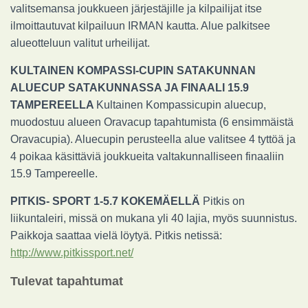
valitsemansa joukkueen järjestäjille ja kilpailijat itse
ilmoittautuvat kilpailuun IRMAN kautta. Alue palkitsee
alueotteluun valitut urheilijat.
KULTAINEN KOMPASSI-CUPIN SATAKUNNAN
ALUECUP SATAKUNNASSA JA FINAALI 15.9
TAMPEREELLA
Kultainen Kompassicupin aluecup,
muodostuu alueen Oravacup tapahtumista (6 ensimmäistä
Oravacupia). Aluecupin perusteella alue valitsee 4 tyttöä ja
4 poikaa käsittäviä joukkueita valtakunnalliseen finaaliin
15.9 Tampereelle.
PITKIS- SPORT 1-5.7 KOKEMÄELLÄ
Pitkis on
liikuntaleiri, missä on mukana yli 40 lajia, myös suunnistus.
Paikkoja saattaa vielä löytyä. Pitkis netissä:
http://www.pitkissport.net/
Tulevat tapahtumat