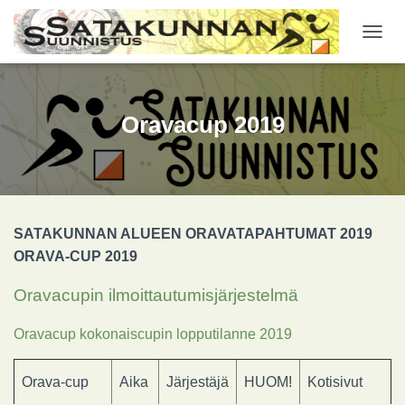
NAVIG
Oravacup 2019
SATAKUNNAN ALUEEN
ORAVATAPAHTUMAT 2019
ORAVA-CUP 2019
Oravacupin ilmoittautumisjärjestelmä
Oravacup kokonaiscupin lopputilanne 2019
Orava-cup
Aika
Järjestäjä
HUOM!
Kotisivut