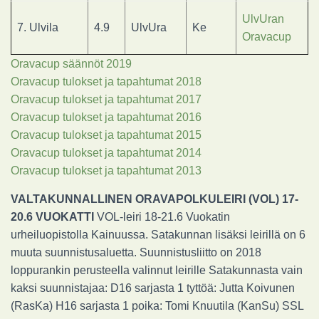
UlvUran
7. Ulvila
4.9
UlvUra
Ke
Oravacup
Oravacup säännöt 2019
Oravacup tulokset ja tapahtumat 2018
Oravacup tulokset ja tapahtumat 2017
Oravacup tulokset ja tapahtumat 2016
Oravacup tulokset ja tapahtumat 2015
Oravacup tulokset ja tapahtumat 2014
Oravacup tulokset ja tapahtumat 2013
VALTAKUNNALLINEN ORAVAPOLKULEIRI (VOL) 17-
20.6 VUOKATTI
VOL-leiri 18-21.6 Vuokatin
urheiluopistolla Kainuussa. Satakunnan lisäksi leirillä on 6
muuta suunnistusaluetta. Suunnistusliitto on 2018
loppurankin perusteella valinnut leirille Satakunnasta vain
kaksi suunnistajaa: D16 sarjasta 1 tyttöä: Jutta Koivunen
(RasKa) H16 sarjasta 1 poika: Tomi Knuutila (KanSu) SSL