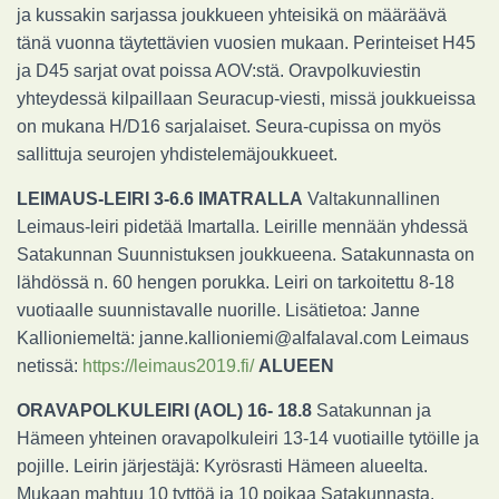
ja kussakin sarjassa joukkueen yhteisikä on määräävä
tänä vuonna täytettävien vuosien mukaan. Perinteiset H45
ja D45 sarjat ovat poissa AOV:stä. Oravpolkuviestin
yhteydessä kilpaillaan Seuracup-viesti, missä joukkueissa
on mukana H/D16 sarjalaiset. Seura-cupissa on myös
sallittuja seurojen yhdistelemäjoukkueet.
LEIMAUS-LEIRI 3-6.6 IMATRALLA
Valtakunnallinen
Leimaus-leiri pidetää Imartalla. Leirille mennään yhdessä
Satakunnan Suunnistuksen joukkueena. Satakunnasta on
lähdössä n. 60 hengen porukka. Leiri on tarkoitettu 8-18
vuotiaalle suunnistavalle nuorille. Lisätietoa: Janne
Kallioniemeltä: janne.kallioniemi@alfalaval.com Leimaus
netissä:
https://leimaus2019.fi/
ALUEEN
ORAVAPOLKULEIRI (AOL) 16- 18.8
Satakunnan ja
Hämeen yhteinen oravapolkuleiri 13-14 vuotiaille tytöille ja
pojille. Leirin järjestäjä: Kyrösrasti Hämeen alueelta.
Mukaan mahtuu 10 tyttöä ja 10 poikaa Satakunnasta.