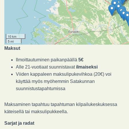
10 km
5 mi
Maksut
Ilmoittautuminen paikanpäällä
5
€
Alle 21-vuotiaat suunnistavat
ilmaiseksi
Viiden kappaleen maksulipukevihkoa (20€) voi
käyttää myös myöhemmin Satakunnan
suunnistustapahtumissa
Maksaminen tapahtuu tapahtuman kilpailukeskuksessa
käteisellä tai maksulipukkeella.
Sarjat ja radat