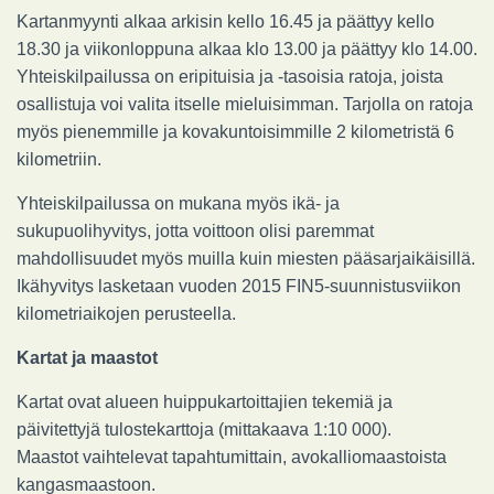
Kartanmyynti alkaa arkisin kello 16.45 ja päättyy kello
18.30 ja viikonloppuna alkaa klo 13.00 ja päättyy klo 14.00.
Yhteiskilpailussa on eripituisia ja -tasoisia ratoja, joista
osallistuja voi valita itselle mieluisimman. Tarjolla on ratoja
myös pienemmille ja kovakuntoisimmille 2 kilometristä 6
kilometriin.
Yhteiskilpailussa on mukana myös ikä- ja
sukupuolihyvitys, jotta voittoon olisi paremmat
mahdollisuudet myös muilla kuin miesten pääsarjaikäisillä.
Ikähyvitys lasketaan vuoden 2015 FIN5-suunnistusviikon
kilometriaikojen perusteella.
Kartat ja maastot
Kartat ovat alueen huippukartoittajien tekemiä ja
päivitettyjä tulostekarttoja (mittakaava 1:10 000).
Maastot vaihtelevat tapahtumittain, avokalliomaastoista
kangasmaastoon.