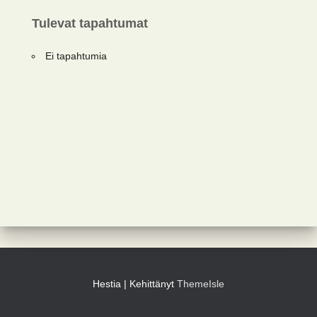
Tulevat tapahtumat
Ei tapahtumia
Hestia | Kehittänyt
ThemeIsle