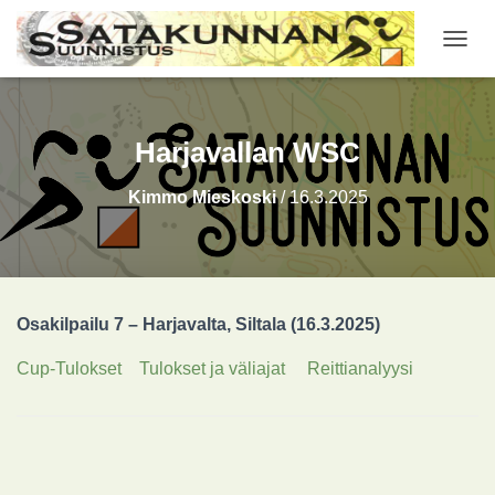
NAVIG
Harjavallan WSC
Kimmo Mieskoski
/
16.3.2025
Osakilpailu 7 – Harjavalta, Siltala (16.3.2025)
Cup-Tulokset
Tulokset ja väliajat
Reittianalyysi