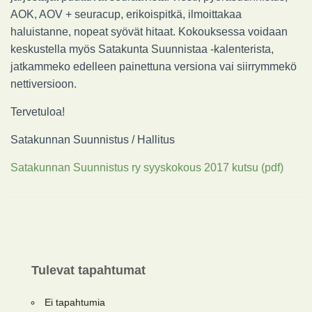
AOK, AOV + seuracup, erikoispitkä, ilmoittakaa
haluistanne, nopeat syövät hitaat. Kokouksessa voidaan
keskustella myös Satakunta Suunnistaa -kalenterista,
jatkammeko edelleen painettuna versiona vai siirrymmekö
nettiversioon.
Tervetuloa!
Satakunnan Suunnistus / Hallitus
Satakunnan Suunnistus ry syyskokous 2017 kutsu (pdf)
Tulevat tapahtumat
Ei tapahtumia