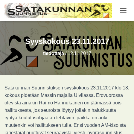
NAVIG
Syyskokous 23.11.2017
tiedottaja
/
12.11.2017
Satakunnan Suunnistuksen syyskokous 23.11.2017 klo 18,
kokous pidetään Massin majalla Ulvilassa. Erovuorossa
olevista ainakin Raimo Hannukainen on jäämässä pois
hallituksesta, jos seuroista löytyy jollakin halukkuutta
ryhtyä koulutusohjaajan tehtäviin, paikka on auki,
muutenkin voi hallitukseen tulla. Ensi vuoden AM-kisoista
järjestäjät puuttuvat seuraavista: viesti, pyöräsuunnistus,