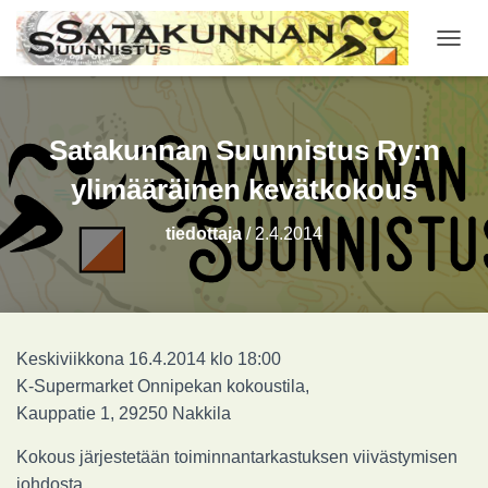
NAVIG
Satakunnan Suunnistus Ry:n
ylimääräinen kevätkokous
tiedottaja
/
2.4.2014
Keskiviikkona 16.4.2014 klo 18:00
K-Supermarket Onnipekan kokoustila,
Kauppatie 1, 29250 Nakkila
Kokous järjestetään toiminnantarkastuksen viivästymisen
johdosta.