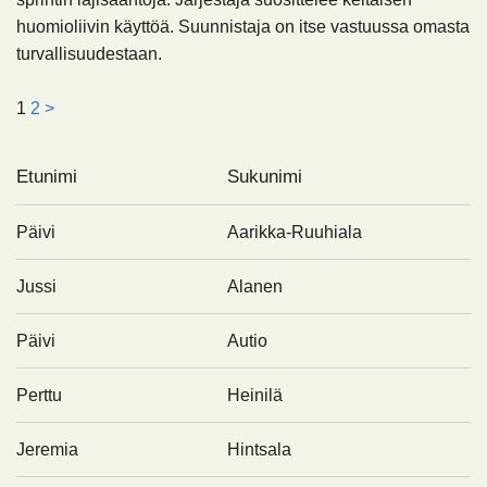
huomioliivin käyttöä. Suunnistaja on itse vastuussa omasta
turvallisuudestaan.
1
2
>
Etunimi
Sukunimi
Päivi
Aarikka-Ruuhiala
Jussi
Alanen
Päivi
Autio
Perttu
Heinilä
Jeremia
Hintsala