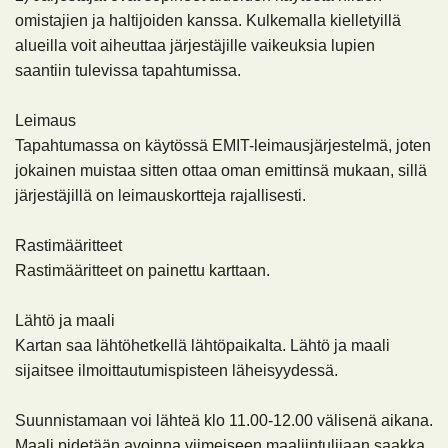
omistajien ja haltijoiden kanssa. Kulkemalla kielletyillä
alueilla voit aiheuttaa järjestäjille vaikeuksia lupien
saantiin tulevissa tapahtumissa.
Leimaus
Tapahtumassa on käytössä EMIT-leimausjärjestelmä, joten
jokainen muistaa sitten ottaa oman emittinsä mukaan, sillä
järjestäjillä on leimauskortteja rajallisesti.
Rastimääritteet
Rastimääritteet on painettu karttaan.
Lähtö ja maali
Kartan saa lähtöhetkellä lähtöpaikalta. Lähtö ja maali
sijaitsee ilmoittautumispisteen läheisyydessä.
Suunnistamaan voi lähteä klo 11.00-12.00 välisenä aikana.
Maali pidetään avoinna viimeiseen maaliintulijaan saakka.