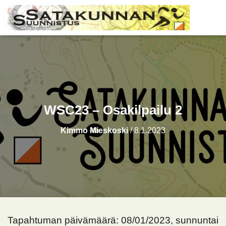
WSC23 – Osakilpailu 2
Kimmo Mieskoski
/
8.1.2023
Tapahtuman päivämäärä: 08/01/2023, sunnuntai