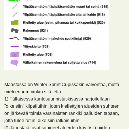
Maastossa on Winter Sprint Cupissakin valvontaa, mutta
mieti ennemminkin sitä, että:
1) Tällaisessa kuntosuunnistuskisassa harjoitellaan
”oikeisiin” kilpailuihin, joten kiellettyjen alueiden suhteen
on järkevää toimia varsinaisten rankikilpailuiden tapaan,
jotta tulee rutiini oikeisiin ratkaisuihin.
2) Järjestäjät ovat sopineet alueiden käytöstä niiden