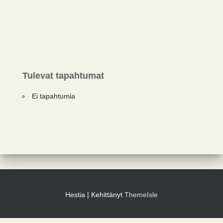
Tulevat tapahtumat
Ei tapahtumia
Hestia | Kehittänyt
ThemeIsle