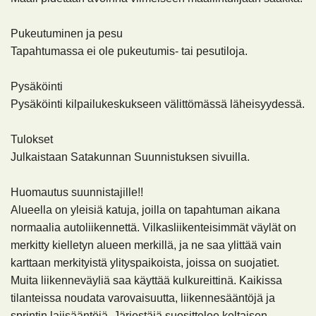
Pukeutuminen ja pesu
Tapahtumassa ei ole pukeutumis- tai pesutiloja.
Pysäköinti
Pysäköinti kilpailukeskukseen välittömässä läheisyydessä.
Tulokset
Julkaistaan Satakunnan Suunnistuksen sivuilla.
Huomautus suunnistajille!!
Alueella on yleisiä katuja, joilla on tapahtuman aikana
normaalia autoliikennettä. Vilkasliikenteisimmät väylät on
merkitty kielletyn alueen merkillä, ja ne saa ylittää vain
karttaan merkityistä ylityspaikoista, joissa on suojatiet.
Muita liikenneväyliä saa käyttää kulkureittinä. Kaikissa
tilanteissa noudata varovaisuutta, liikennesääntöjä ja
sprintin lajisääntöjä. Järjestäjä suosittelee keltaisen