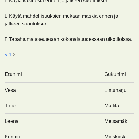
 Käytä käsidesiä ennen ja jälkeen suorituksen.
 Käytä mahdollisuuksien mukaan maskia ennen ja
jälkeen suorituksen.
 Tapahtuma toteutetaan kokonaisuudessaan ulkotiloissa.
<
1
2
Etunimi
Sukunimi
Vesa
Lintuharju
Timo
Mattila
Leena
Metsämäki
Kimmo
Mieskoski