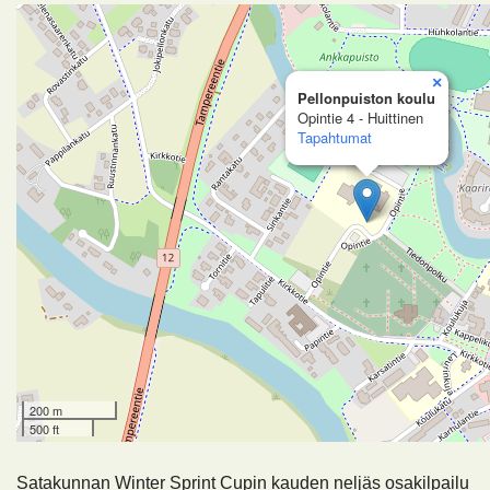
×
Pellonpuiston koulu
Opintie 4 - Huittinen
Tapahtumat
200 m
500 ft
Satakunnan Winter Sprint Cupin kauden neljäs osakilpailu