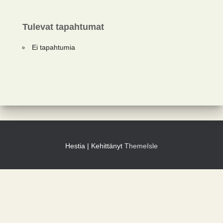
Tulevat tapahtumat
Ei tapahtumia
Hestia | Kehittänyt
ThemeIsle