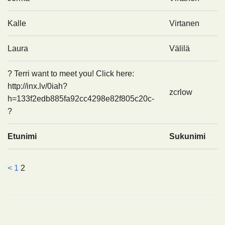
Kalle
Virtanen
Laura
Välilä
? Terri want to meet you! Click here:
http://inx.lv/0iah?
zcrlow
h=133f2edb885fa92cc4298e82f805c20c-
?
Etunimi
Sukunimi
<
1
2