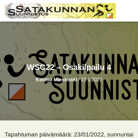
WSC22 – Osakilpailu 4
Kimmo Mieskoski
/
23.1.2022
Tapahtuman päivämäärä: 23/01/2022, sunnuntai