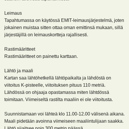
Leimaus
Tapahtumassa on käytössä EMIT-leimausjärjestelmä, joten
jokainen muistaa sitten ottaa oman emittinsä mukaan, sillä
järjestäjillä on leimauskortteja rajallisesti.
Rastimääritteet
Rastimääritteet on painettu karttaan.
Lähtö ja maali
Kartan saa lähtöhetkellä lähtöpaikalta ja lähdöstä on
viitoitus K-pisteelle, viitoituksen pituus 110 metriä.
Lähdössä on ohjaaja opastamassa miten lähtdössä
toimitaan. Viimeiseltä rastilta maaliin ei ole viitoitusta.
Suunnistamaan voi lähteä klo 11.00-12.00 välisenä aikana.
Maali pidetään avoinna viimeiseen maaliintulijaan saakka.
Lähtö sijaitsee noin 300 metrin päässä