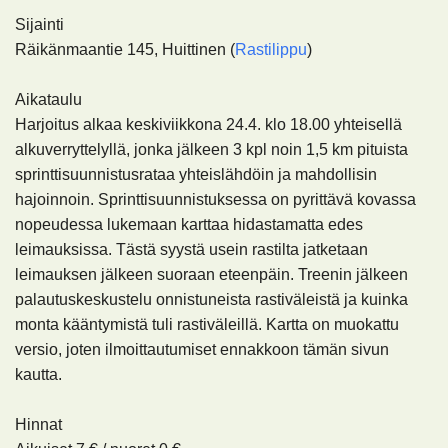
Sijainti
Räikänmaantie 145, Huittinen
(
Rastilippu
)
Aikataulu
Harjoitus alkaa keskiviikkona 24.4. klo 18.00 yhteisellä
alkuverryttelyllä, jonka jälkeen 3 kpl noin 1,5 km pituista
sprinttisuunnistusrataa yhteislähdöin ja mahdollisin
hajoinnoin. Sprinttisuunnistuksessa on pyrittävä kovassa
nopeudessa lukemaan karttaa hidastamatta edes
leimauksissa. Tästä syystä usein rastilta jatketaan
leimauksen jälkeen suoraan eteenpäin. Treenin jälkeen
palautuskeskustelu onnistuneista rastiväleistä ja kuinka
monta kääntymistä tuli rastiväleillä. Kartta on muokattu
versio, joten ilmoittautumiset ennakkoon tämän sivun
kautta.
Hinnat