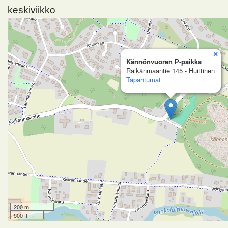
keskiviikko
×
Kännönvuoren P-paikka
Räikänmaantie 145 - Huittinen
Tapahtumat
200 m
500 ft