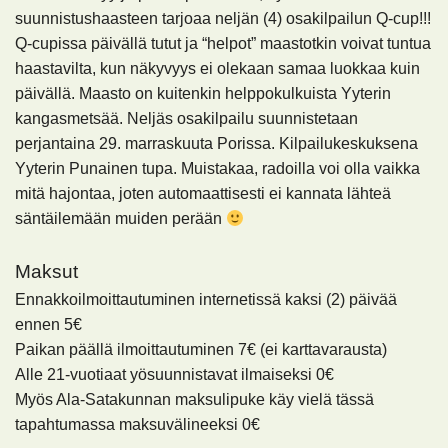
suunnistushaasteen tarjoaa neljän (4) osakilpailun Q-cup!!!
Q-cupissa päivällä tutut ja “helpot” maastotkin voivat tuntua
haastavilta, kun näkyvyys ei olekaan samaa luokkaa kuin
päivällä. Maasto on kuitenkin helppokulkuista Yyterin
kangasmetsää. Neljäs osakilpailu suunnistetaan
perjantaina 29. marraskuuta Porissa. Kilpailukeskuksena
Yyterin Punainen tupa. Muistakaa, radoilla voi olla vaikka
mitä hajontaa, joten automaattisesti ei kannata lähteä
säntäilemään muiden perään
Maksut
Ennakkoilmoittautuminen internetissä kaksi (2) päivää
ennen
5€
Paikan päällä ilmoittautuminen
7€
(ei karttavarausta)
Alle 21-vuotiaat yösuunnistavat ilmaiseksi
0€
Myös Ala-Satakunnan maksulipuke käy vielä tässä
tapahtumassa maksuvälineeksi
0€