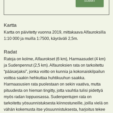
Kartta
Kartta on päivitetty vuonna 2019, mittakaava Alfauroksilla
1:10 000 ja muilla 1:7500, käyräväli 2,5m.
Radat
Ratoja on kolme, Alfaurokset (6 km), Harmaasudet (4 km)
ja Sudenpennut (2,5 km). Alfauroksien rata on tarkoitettu
“pääsarjaksi”, jonka voitto on kunnia ja kokonaiskilpailun
voittoa saakin hehkuttaa huhtikuuhun saakka.
Harmaasusien rata puolestaan on sekin vaativa, mutta
pituudesta on hieman tingitty, jotta vauhtia tulisi pidettyä
myös radan loppuosassa. Sudenpentujen rata on
tarkoitettu yösuunnistuksesta kiinnostuneille, joilla vielä on
vähän kokemusta itse yösuunnistuksesta, harjoitus tekee