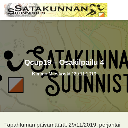
Qcup19 – Osakilpailu 4
Kimmo Mieskoski
/
29.11.2019
Tapahtuman päivämäärä: 29/11/2019, perjantai