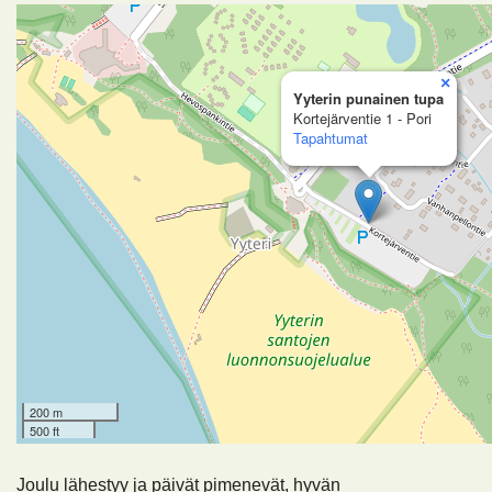
×
Yyterin punainen tupa
Kortejärventie 1 - Pori
Tapahtumat
200 m
500 ft
Joulu lähestyy ja päivät pimenevät, hyvän