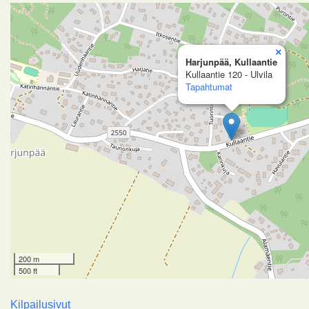
×
Harjunpää, Kullaantie
Kullaantie 120 - Ulvila
Tapahtumat
200 m
500 ft
Kilpailusivut