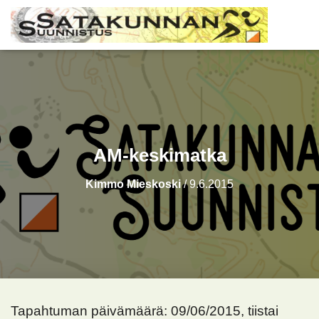
AM-keskimatka
Kimmo Mieskoski
/
9.6.2015
Tapahtuman päivämäärä: 09/06/2015, tiistai