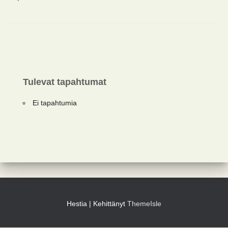
Tulevat tapahtumat
Ei tapahtumia
Hestia | Kehittänyt
ThemeIsle